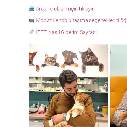
Araş ile ulaşım için tıklayın
Moovit ile toplu taşıma seçeneklerini öğ
İETT Nasıl Giderim Sayfası