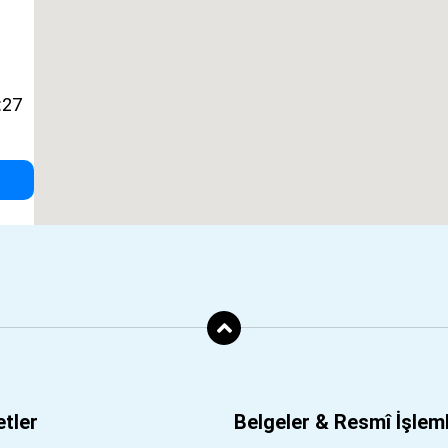
:27
tler
Belgeler & Resmî İşlem