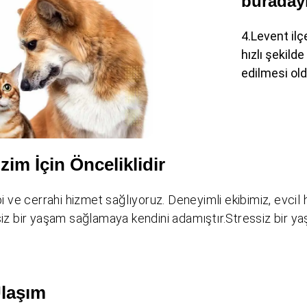
buradayı
4.Levent ilç
hızlı şekilde
edilmesi old
zim İçin Önceliklidir
bbi ve cerrahi hizmet sağlıyoruz. Deneyimli ekibimiz, evci
siz bir yaşam sağlamaya kendini adamıştır.Stressiz bir yaş
Ulaşım